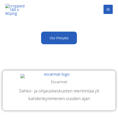
Siirry
sisältöön
REFERENSSIT
Ota Yhteyttä
Escarmat
Sähkö- ja ohjauskeskusten merkintää yli
kahdenkymmenen vuoden ajan